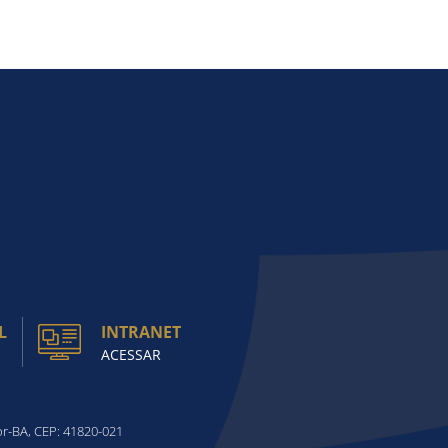
L
INTRANET
ACESSAR
or-BA, CEP: 41820-021