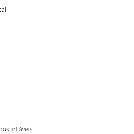
cal
os Infláveis