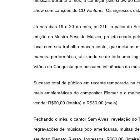
musicais durante o mês, a começar pelo show do cant
show com canções do CD
Venturini
. Os ingressos es
Já nos dias 19 e 20 do mês, às 21h, o palco do Se
edição da Mostra Sesc de Música, projeto criado pel
local com seu trabalho mais recente, que inclui as 
maneira performática, utilizando-se de toda uma li
Vitória da Conquista que possuem influências da mús
Sucesso total de público em recente temporada na c
mais emblemáticas do compositor Elomar e o melhor 
venda: R$60,00 (inteira) e R$30,00 (meia).
Fechando o mês, o cantor Sam Alves, revelação do Th
regravações de músicas pop americanas, muitas d
saudoso Renato Russo. Ingressos: R$80,00 (intei