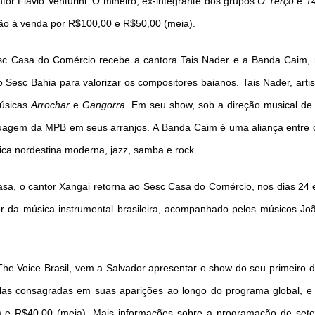
or Flávio Venturini. O mineiro, ex-integrante dos grupos
O Terço
e
14
tão à venda por R$100,00 e R$50,00 (meia).
sc Casa do Comércio recebe a cantora Tais Nader
e a Banda Caim
,
o Sesc Bahia para valorizar os compositores baianos. Tais Nader, ar
músicas
Arrochar
e
Gangorra
. Em seu show, sob a direção musical de
nguagem da MPB em seus arranjos. A
Banda Caim é uma aliança entre 
ica nordestina moderna, jazz, samba e rock.
asa, o cantor Xangai retorna ao Sesc Casa do Comércio, nos dias 24 e
da música instrumental brasileira, acompanhado pelos músicos João
e Voice Brasil, vem a Salvador apresentar o show do seu primeiro dis
elas consagradas em suas aparições ao longo do programa global,
ra) e R$40,00 (meia). Mais informações sobre a programação de se