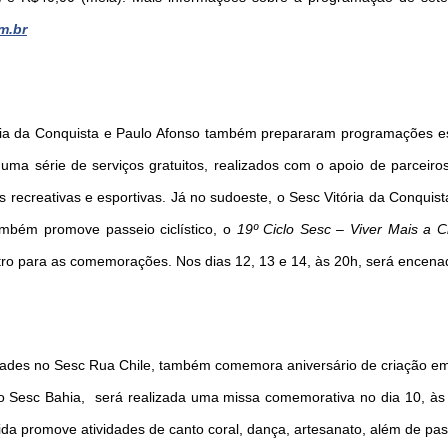
Como utilizar
m.br
ória da Conquista e Paulo Afonso também prepararam programações es
ma série de serviços gratuitos, realizados com o apoio de parceiros,
es recreativas e esportivas. Já no sudoeste, o Sesc Vitória da Conquist
também promove passeio ciclístico, o
19º Ciclo Sesc – Viver Mais a 
eatro para as comemorações. Nos dias 12, 13 e 14, às 20h, será ence
ades no Sesc Rua Chile, também comemora aniversário de criação em
o Sesc Bahia, será realizada uma missa comemorativa no dia 10, às
ida promove atividades de canto coral, dança, artesanato, além de pa