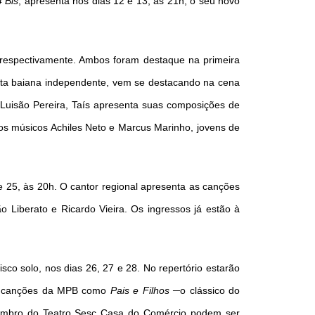
 Bis
, apresenta nos dias 12 e 13, às 21h, o seu novo
 respectivamente. Ambos foram destaque na primeira
tista baiana independente, vem se destacando na cena
 Luisão Pereira, Taís apresenta suas composições de
os músicos Achiles Neto e Marcus Marinho, jovens de
 25, às 20h. O cantor regional apresenta as canções
 Liberato e Ricardo Vieira. Os ingressos já estão à
co solo, nos dias 26, 27 e 28. No repertório estarão
 e canções da MPB como
Pais e Filhos
─o clássico do
tembro do Teatro Sesc Casa do Comércio podem ser