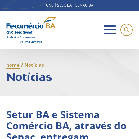
CNC
SESC BA
SENAC BA
home
/
Notícias
Notícias
Setur BA e Sistema
Comércio BA, através do
Senac, entregam