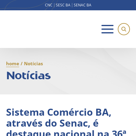
CNC
SESC BA
SENAC BA
home
/
Notícias
Notícias
Sistema Comércio BA,
através do Senac, é
destaque nacional na 36ª