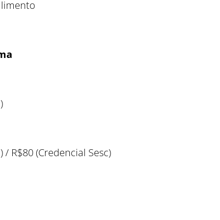
alimento
lma
)
) / R$80 (Credencial Sesc)