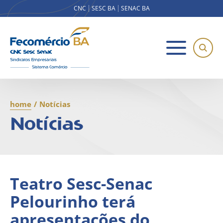
CNC
SESC BA
SENAC BA
home
/
Notícias
Notícias
Teatro Sesc-Senac
Pelourinho terá
apresentações do